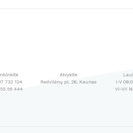
mbinkite
Atvykite
Lau
37 732 124
Radvilėnų pl. 26, Kaunas
I-V 08:
655 99 444
VI-VII 