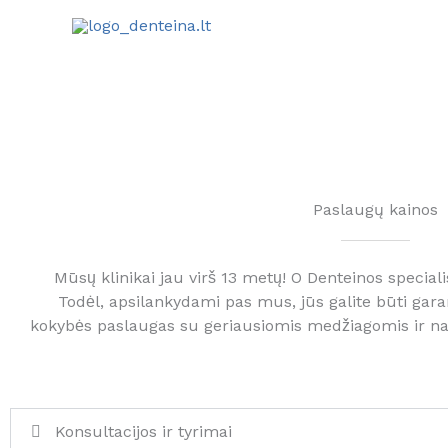
Pereiti
prie
turinio
Paslaugų kainos
Mūsų klinikai jau virš 13 metų! O Denteinos specialis
Todėl, apsilankydami pas mus, jūs galite būti gara
kokybės paslaugas su geriausiomis medžiagomis ir na
Konsultacijos ir tyrimai