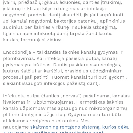
įvairių priežasčių: gilaus ėduonies, danties įtrūkimų,
įskilimų ir kt. Jei kilęs uždegimas ar infekcija
negydomi, pradeda dantį skaudėti, jis gali supūliuoti.
Jei kanalai negydomi, bakterijos patenka į aplinkinius
audinius per šaknies viršūnę ir sukelia uždegimą.
Ilgainiui apie infekuotą dantį tirpsta žandikaulio
kaulas, formuojasi židinys.
Endodondija – tai danties šaknies kanalų gydymas ir
plombavimas. Kai infekcija pasiekia pulpą, kanalų
gydymas yra būtinas. Dantis pasidaro skausmingas,
jautrus šalčiui ar karščiui, prasidėjus uždegiminiam
procesui gali patinti. Tuomet kanalai turi būti gydomi,
siekiant išsaugoti infekcijos pažeistą dantį.
Infekuota pulpa (danties „nervas“) pašalinama, kanalas
išvalomas ir užplombuojamas. Hermetiškas šaknies
kanalo užplombavimas apsaugo nuo mikroorganizmų
plitimo dantyje ir už jo ribų. Gydymo metu turi būti
atliekamos rentgeno nuotraukos. Mes
naudojame
skaitmeninę rentgeno sistemą, kurios dėka