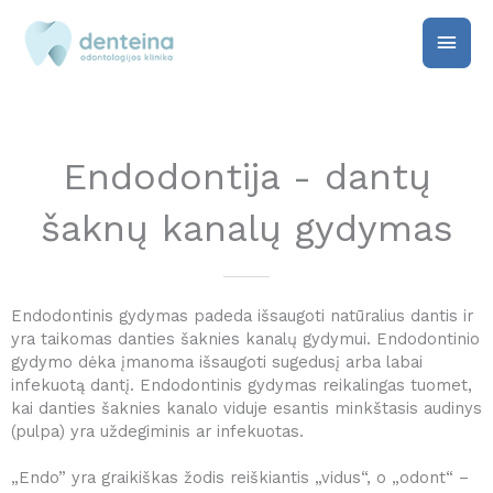
Pereiti
Pagri
prie
turinio
meni
Endodontija - dantų
šaknų kanalų gydymas
Endodontinis gydymas padeda išsaugoti natūralius dantis ir
yra taikomas danties šaknies kanalų gydymui. Endodontinio
gydymo dėka įmanoma išsaugoti sugedusį arba labai
infekuotą dantį. Endodontinis gydymas reikalingas tuomet,
kai danties šaknies kanalo viduje esantis minkštasis audinys
(pulpa) yra uždegiminis ar infekuotas.
„Endo” yra graikiškas žodis reiškiantis „vidus“, o „odont“ –