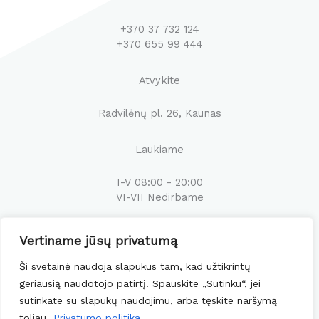
+370 37 732 124
+370 655 99 444
Atvykite
Radvilėnų pl. 26, Kaunas
Laukiame
I-V 08:00 - 20:00
VI-VII Nedirbame
Susisiekime
Vertiname jūsų privatumą
F
I
E
Ši svetainė naudoja slapukus tam, kad užtikrintų
a
n
n
c
s
v
geriausią naudotojo patirtį. Spauskite „Sutinku“, jei
e
t
e
b
a
l
sutinkate su slapukų naudojimu, arba tęskite naršymą
o
g
o
o
r
p
toliau.
Privatumo politika