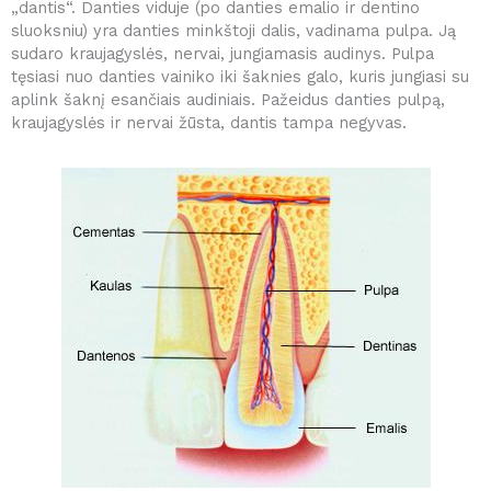
„dantis“. Danties viduje (po danties emalio ir dentino
sluoksniu) yra danties minkštoji dalis, vadinama pulpa. Ją
sudaro kraujagyslės, nervai, jungiamasis audinys. Pulpa
tęsiasi nuo danties vainiko iki šaknies galo, kuris jungiasi su
aplink šaknį esančiais audiniais. Pažeidus danties pulpą,
kraujagyslės ir nervai žūsta, dantis tampa negyvas.