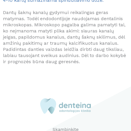
4-10 kartų sumažinama spinduliavimo dozė.
Dantų šaknų kanalų gydymui reikalingas geras
matymas. Todėl endodontijoje naudojamas dentalinis
mikroskopas. Mikroskopo pagalba galima pamatyti tai,
ko neįmanoma matyti plika akimi: siauras kanalų
įeigas, papildomus kanalus, dantų šaknų skilimus, dėl
amžinių pakitimų ar traumų kalcifikuotus kanalus.
Padidintas danties vaizdas leidžia dirbti daug tiksliau,
labiau tausojant sveikus audinius. Dėl to darbo kokybė
ir prognozės būna daug geresnės.
Skambinkite